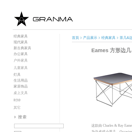
经典家具
首頁
产品展示
经典家具
茶几&
现代家具
新古典家具
Eames 方形边几
办公家具
户外家具
儿童家具
灯具
生活用品
家居饰品
桌上文具
时钟
其它
这款由
Charles & Ray Eame
为边桌或小茶几。
Occasion