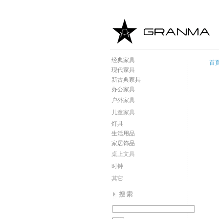
经典家具
首
现代家具
新古典家具
办公家具
户外家具
儿童家具
灯具
生活用品
家居饰品
桌上文具
时钟
其它