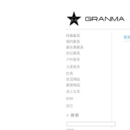
经典家具
首
现代家具
新古典家具
办公家具
户外家具
儿童家具
灯具
生活用品
家居饰品
桌上文具
时钟
其它