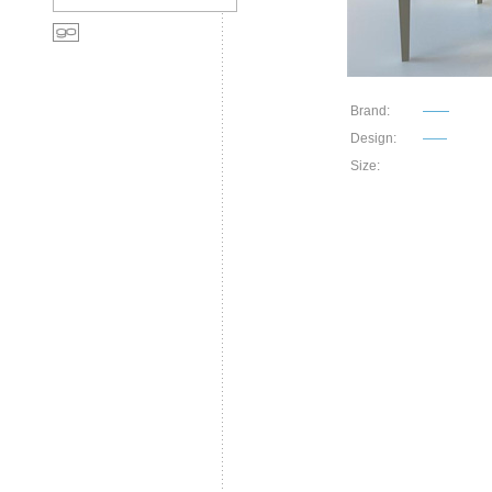
Brand:
——
Design:
——
Size: