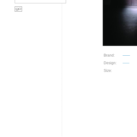
Brand:
——
Design:
——
Size: