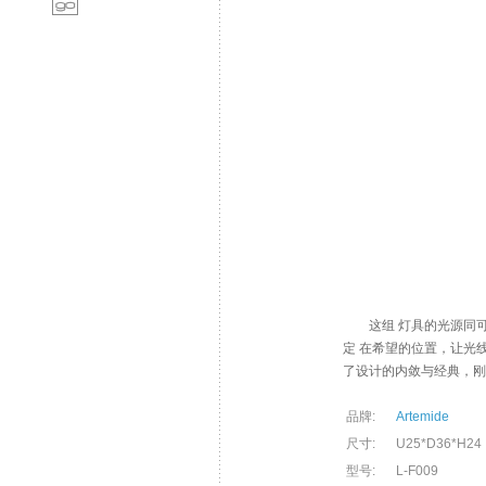
这组 灯具的光源同可
定 在希望的位置，让光线
了设计的内敛与经典，
品牌:
Artemide
尺寸:
U25*D36*H24
型号:
L-F009