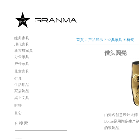
经典家具
首頁
产品展示
经典家具
椅凳
现代家具
新古典家具
僧头圆凳
办公家具
户外家具
儿童家具
灯具
生活用品
家居饰品
桌上文具
时钟
其它
由知名创意设计大师
Bonze
是用陶瓷生产
的装饰品。