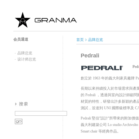
会员通道
首页
品牌总览
·
品牌总览
Pedrali
·
设计师总览
Pedr
創立於
1963
年的義大利家具廠牌
Pa
長期以來持續投入於市場需求與產
的
Pedrali
，透過與室內設計師顧問
材質的特性，研發出許多新穎的產
測試，並達到
UNI
國際級標準及
C
Pedrali
堅信"設計"所帶來的附加價
義大利建築公司
Lo studio Archivolto 
Smart chair
等經典作品。